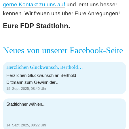
gerne Kontakt zu uns auf
 und lernt uns besser 
kennen. Wir freuen uns über Eure Anregungen!
Eure FDP Stadtlohn.   
Neues von unserer Facebook-Seite
Herzlichen Glückwunsch, Berthold Dittmann! Auf eine erfolgreiche Amtszeit für Stadtlohn! 🎉
Herzlichen Glückwunsch an Berthold
Dittmann zum Gewinn der
Bürgermeisterwahl! 🎉 Es war ein
15. Sept. 2025, 08:40
Uhr
spannender Wahlkampf, und auch wenn
wir auf unterschiedlichen Seiten bei der
Stadtlohner wählen...
Bürgermeisterkandidatur standen, geht
es am Ende nicht um Personen, sondern
darum, unsere Stadt Stadtlohn weiter
14. Sept. 2025, 08:22
Uhr